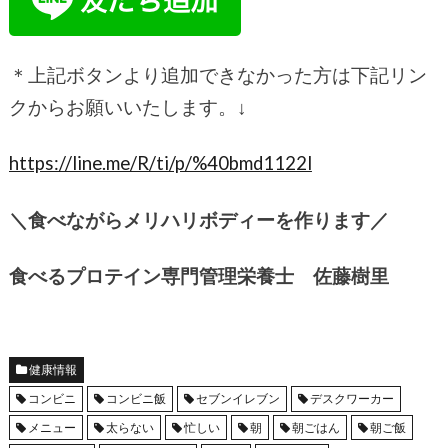
＊上記ボタンより追加できなかった方は下記リン
クからお願いいたします。
↓
https://line.me/R/ti/p/%40bmd1122l
＼食べながらメリハリボディーを作ります／
食べるプロテイン専門管理栄養士 佐藤樹里
健康情報
コンビニ
コンビニ飯
セブンイレブン
デスクワーカー
メニュー
太らない
忙しい
朝
朝ごはん
朝ご飯