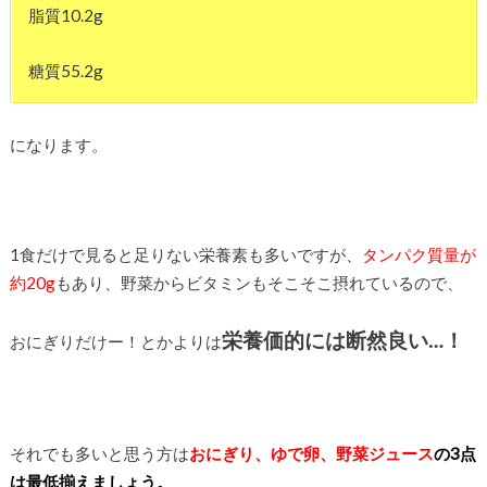
脂質10.2g
糖質55.2g
になります。
1食だけで見ると足りない栄養素も多いですが、
タンパク質量が
約20g
もあり、野菜からビタミンもそこそこ摂れているので、
栄養価的には断然良い…！
おにぎりだけー！とかよりは
それでも多いと思う方は
おにぎり、ゆで卵、野菜ジュース
の3点
は最低揃えましょう。