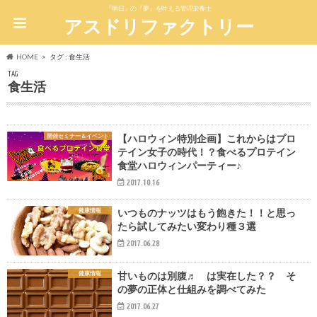
『明日』の『夢』を叶える管理栄養士
アスドリファクトリー
HOME
タグ : 食生活
TAG
食生活
開催セミナー＆イベント
【ハロウィン特別企画】これからはプロ
テイン女子の時代！？食べるプロテイン
食堂ハロウィンパーティー♪
2017.10.16
健康情報
いつものナッツはもう飽きた！！と思っ
たら試してみたい変わり種３選
2017.06.28
健康情報
甘いものは別腹♬ は実在した？？ そ
の夢の正体と仕組みを調べてみた
2017.06.27