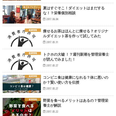
食べるプロテイン
夏はすぐそこ！ダイエットはまだする
な！？栄養個別相談
2017.06.04
健康情報
痩せるお茶はほんとに痩せる？オリジナ
ルダイエット茶を作って試してみた
2017.05.31
健康情報
トクホの大嘘 ！？週刊新潮を管理栄養士
が読んでみました！
2017.05.27
健康情報
コンビニ食は健康になれる？体に悪いの
か？賢い使い方を伝授
2017.05.27
健康情報
野菜を食べるメリットはあるの？管理栄
養士が解説
2017.05.22