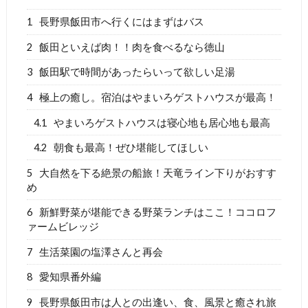
1
長野県飯田市へ行くにはまずはバス
2
飯田といえば肉！！肉を食べるなら徳山
3
飯田駅で時間があったらいって欲しい足湯
4
極上の癒し。宿泊はやまいろゲストハウスが最高！
4.1
やまいろゲストハウスは寝心地も居心地も最高
4.2
朝食も最高！ぜひ堪能してほしい
5
大自然を下る絶景の船旅！天竜ライン下りがおすす
め
6
新鮮野菜が堪能できる野菜ランチはここ！ココロフ
ァームビレッジ
7
生活菜園の塩澤さんと再会
8
愛知県番外編
9
長野県飯田市は人との出逢い、食、風景と癒され旅