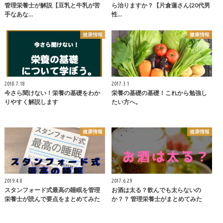
管理栄養士が解説【豆乳と牛乳が苦
ら治りますか？【片倉蓮さん(20代男
手なあな…
性…
健康情報
健康情報
2018.7.18
2017.3.1
今さら聞けない！栄養の基礎をわか
栄養の基礎の基礎！これから勉強し
りやすく解説します
たい方へ。
健康情報
健康情報
2019.4.8
2017.6.29
スタンフォード式最高の睡眠を管理
お酒は太る？飲んでも太らないの
栄養士が読んで要点をまとめてみた
か？？ 管理栄養士がまとめてみた