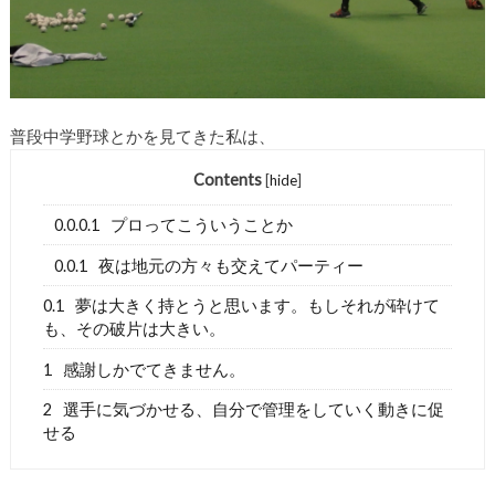
普段中学野球とかを見てきた私は、
Contents
[
hide
]
0.0.0.1
プロってこういうことか
0.0.1
夜は地元の方々も交えてパーティー
0.1
夢は大きく持とうと思います。もしそれが砕けて
も、その破片は大きい。
1
感謝しかでてきません。
2
選手に気づかせる、自分で管理をしていく動きに促
せる