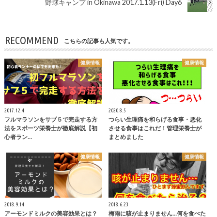
野球キャンプ in Okinawa 2017.1.13(Fri) Day6
RECOMMEND
こちらの記事も人気です。
健康情報
健康情報
2017.12.4
2020.8.5
フルマラソンをサブ５で完走する方
つらい生理痛を和らげる食事・悪化
法をスポーツ栄養士が徹底解説【初
させる食事はこれだ！管理栄養士が
心者ラン…
まとめました
健康情報
健康情報
2018.9.14
2018.6.23
アーモンドミルクの美容効果とは？
梅雨に咳が止まりません…何を食べた