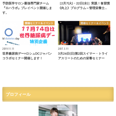
予防医学サロン最強専門家チーム
［2月7(火)・22日(水)］実践！食習慣
『ロハラボ』プレイベント開催しま
《向上》プログラム～管理栄養士…
す。
開催セミナー＆イベント
開催セミナー＆イベント
2019.11.11
2017.3.11
世界糖尿病デー×ロシュDCジャパン
3月26日(日)第2回スイマー・トライ
コラボセミナー開催します！
アスリートのための栄養セミナー
プロフィール