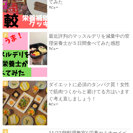
てみた
7ビュー
最近評判のマッスルデリを減量中の管
理栄養士が５日間食べてみた感想
7ビュー
ダイエットに必須のタンパク質！女性
で筋肉つくからと避けてる方はいます
ぐ考え直しましょう！
6ビュー
11/23 卵料理教室&栄養セミナーイベ