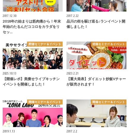
2017.12.30
2017.2.22
2018年の始まりは筋肉痛から！年末
品川の街を駆け巡る♪ランイベント開
年始のたるんだココロをカラダをリ
催しました！
セッ…
開催セミナー＆イベント
開催セミナー＆イベント
2025.10.13
2023.2.21
【開催レポ】美痩せライブキッチン
【重大発表】ダイエット炒飯Vチャー
イベントを開催しました！
が販売されます！
開催セミナー＆イベント
開催セミナー＆イベント
2019.1.13
2017.2.2