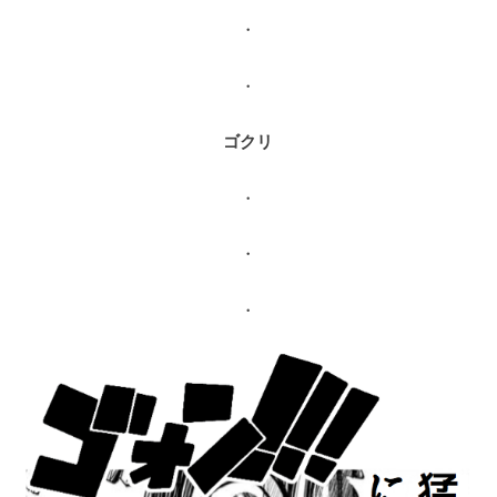
・
・
ゴクリ
・
・
・