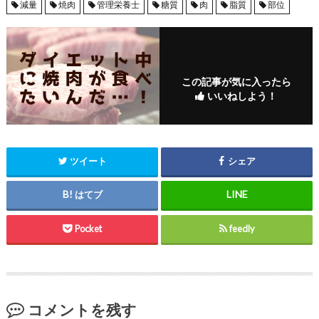
減量
焼肉
管理栄養士
糖質
肉
脂質
部位
この記事が気に入ったら
いいねしよう！
ツイート
シェア
はてブ
Pocket
feedly
コメントを残す