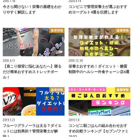
2018.7.18
2020.4.14
今さら聞けない！栄養の基礎をわか
コンビニで管理栄養士が選ぶおすす
りやすく解説します
めヨーグルト4選を伝授します
健康情報
健康情報
2018.6.11
2018.12.30
【肩こり猫背に悩むあなたへ】寝る
栄養士おすすめ！ダイエット・糖質
だけ簡単おすすめストレッチポー
制限中のヘルシー外食チェーン店6選
ル！
健康情報
健康情報
2019.3.21
2019.1.8
フルーツグラノーラは太る？ダイエ
コンビニ朝ごはんの組み合わせおす
ットには効果的？管理栄養士が解
すめ比較ランキング【セブン/ファミ
説！
マ/ロ…