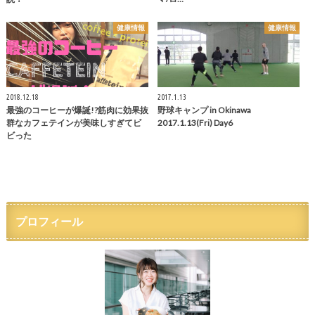
健康情報
健康情報
2018.12.18
2017.1.13
最強のコーヒーが爆誕!?筋肉に効果抜
野球キャンプ in Okinawa
群なカフェテインが美味しすぎてビ
2017.1.13(Fri) Day6
ビった
プロフィール