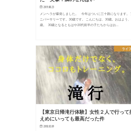
2019.08.23
メンヘラが爆発しました。 今年はついに三十路になります。 
ニバーサリーです。30歳です。 こんにちは、30歳。おはよう、
歳。 30歳となるともはや20代前半の子たちからはお…
ライ
【東京日帰滝行体験】女性２人で行って
えめにいっても最高だった件
2018.03.09