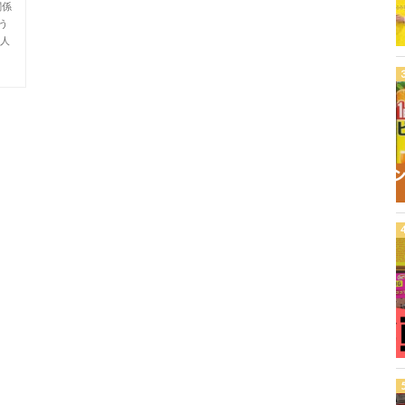
関係
う
他人