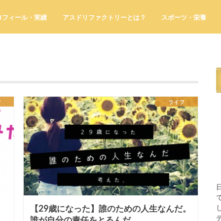
ロフィール・実績
アスドリファクトリーとは？
スポーツ・栄養
フ
ライフ
【29歳になった】誰のための人生なんだ。
誰が自分の責任をとるんだ。