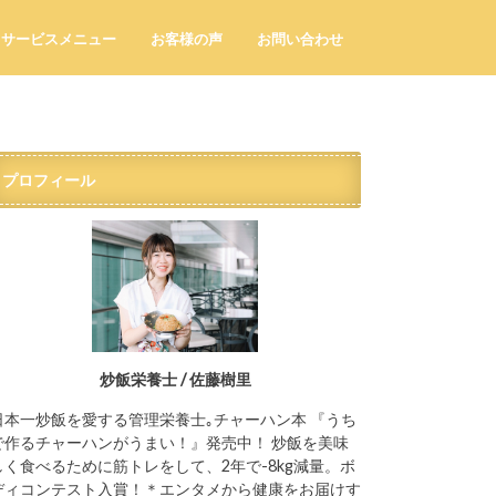
サービスメニュー
お客様の声
お問い合わせ
プロフィール
炒飯栄養士 / 佐藤樹里
日本一炒飯を愛する管理栄養士｡チャーハン本 『うち
で作るチャーハンがうまい！』発売中！ 炒飯を美味
しく食べるために筋トレをして、2年で-8kg減量。ボ
ディコンテスト入賞！＊エンタメから健康をお届けす