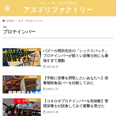
『明日』の『夢』を叶える管理栄養士
アスドリファクトリー
HOME
タグ : プロテインバー
TAG
プロテインバー
健康情報
バズーカ岡田先生の「シックスパック」
プロテインバーが筋トレ栄養士的にも最
強すぎて感動
2019.05.01
健康情報
【手軽に栄養を摂取したいあなたへ】栄
養補助食品バーを比較してみた
2018.11.13
健康情報
【コオロギプロテインバーを初体験】管
理栄養士が試食してみて衝撃を受けた
2018.11.05