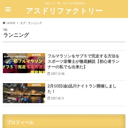
『明日』の『夢』を叶える管理栄養士
アスドリファクトリー
HOME
タグ : ランニング
TAG
ランニング
健康情報
フルマラソンをサブ５で完走する方法を
スポーツ栄養士が徹底解説【初心者ラン
ナーの私でも出来た】
2017.12.04
健康情報
2月10日(金)品川ナイトラン開催しまし
た！
2017.02.11
プロフィール