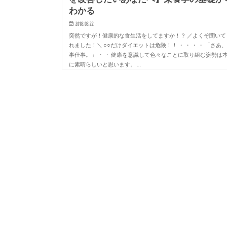
わかる
2018.08.22
突然ですが！健康的な食生活をしてますか！？ ／よくぞ聞いて
れました！＼ ○○だけダイエットは危険！！ ・ ・ ・ ・ 「さあ
事仕事。」 ・ ・ 健康を意識して色々なことに取り組む姿勢は
に素晴らしいと思います。 …