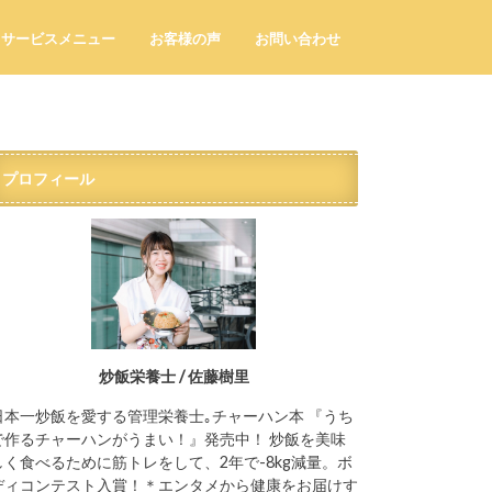
サービスメニュー
お客様の声
お問い合わせ
プロフィール
炒飯栄養士 / 佐藤樹里
日本一炒飯を愛する管理栄養士｡チャーハン本 『うち
で作るチャーハンがうまい！』発売中！ 炒飯を美味
しく食べるために筋トレをして、2年で-8kg減量。ボ
ディコンテスト入賞！＊エンタメから健康をお届けす