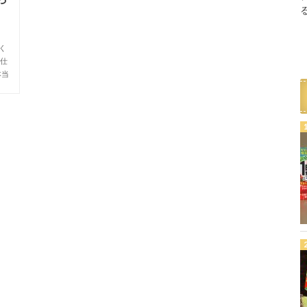
く
、仕
本当