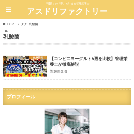
『明日』の『夢』を叶える管理栄養士
アスドリファクトリー
HOME
タグ : 乳酸菌
TAG
乳酸菌
健康情報
【コンビニヨーグルト6選を比較】管理栄
養士が徹底解説
2018.07.02
プロフィール