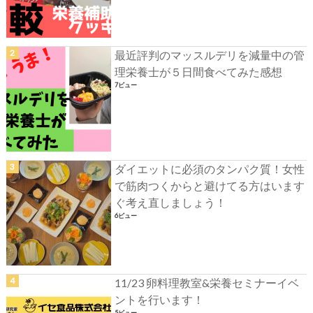
最近評判のマッスルデリを減量中の管
理栄養士が５日間食べてみた感想
7ビュー
ダイエットに必須のタンパク質！女性
で筋肉つくからと避けてる方はいます
ぐ考え直しましょう！
6ビュー
11/23 卵料理教室&栄養セミナーイベ
ントを行います！
5ビュー