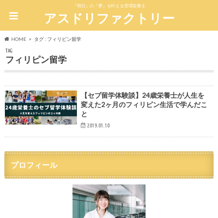
『明日』の『夢』を叶える管理栄養士
アスドリファクトリー
HOME
タグ : フィリピン留学
TAG
フィリピン留学
ライフ
【セブ留学体験談】24歳栄養士が人生を
変えた2ヶ月のフィリピン生活で学んだこ
と
2019.01.10
プロフィール