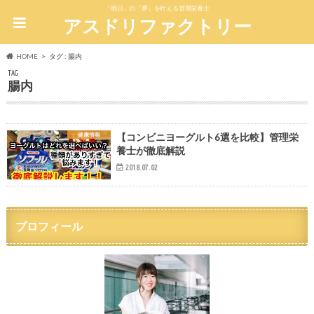
『明日』の『夢』を叶える管理栄養士
アスドリファクトリー
HOME
タグ : 腸内
TAG
腸内
健康情報
【コンビニヨーグルト6選を比較】管理栄
養士が徹底解説
2018.07.02
プロフィール