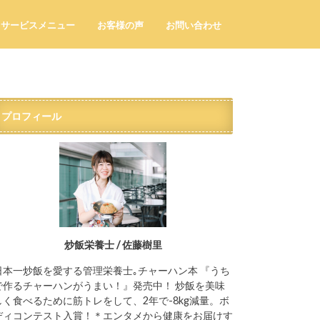
サービスメニュー
お客様の声
お問い合わせ
プロフィール
炒飯栄養士 / 佐藤樹里
日本一炒飯を愛する管理栄養士｡チャーハン本 『うち
で作るチャーハンがうまい！』発売中！ 炒飯を美味
しく食べるために筋トレをして、2年で-8kg減量。ボ
ディコンテスト入賞！＊エンタメから健康をお届けす