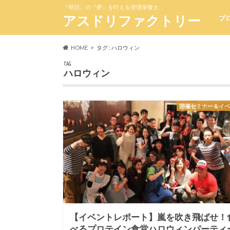
『明日』の『夢』を叶える管理栄養士
アスドリファクトリー
プ
HOME
タグ : ハロウィン
TAG
ハロウィン
開催セミナー＆イ
【イベントレポート】嵐を吹き飛ばせ！
べるプロテイン食堂ハロウィンパーティ