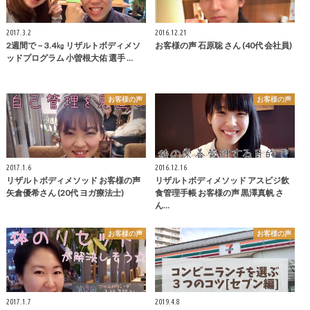
2017.3.2
2016.12.21
2週間で－3.4㎏ リザルトボディメソ
お客様の声 石原聡 さん (40代 会社員)
ッドプログラム 小曽根大佑 選手 …
お客様の声
お客様の声
2017.1.6
2016.12.16
リザルトボディメソッド お客様の声
リザルトボディメソッド アスビジ飲
矢倉優希さん (20代 ヨガ療法士)
食管理手帳 お客様の声 黒澤真帆 さ
ん…
お客様の声
お客様の声
2017.1.7
2019.4.8